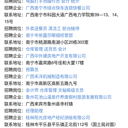
招聘岗位：
电脑打字员∕操作员
会计
统计
招聘企业：
广西南宁市绿点快车连锁快餐公司
联系地址：广西南宁市科园大道广西电力学院旁39—13、14、
15号
招聘岗位：
外卖送餐员
清洁工
前台∕接待
招聘企业：
南宁市依露莎眼镜经营部
联系地址：南宁市桃源路南湖小区20栋303室
招聘岗位：
仓库管理
送货员
会计
招聘企业：
广西中外建房地产开发有限公司
联系地址：南宁市嘉宾路6号佳和大厦17楼
招聘岗位：
预算员
招聘企业：
广西禾洋机械制造有限公司
联系地址：南宁市高新区高新五路九号
招聘岗位：
会计师
仓库管理
文秘∕高级文员
招聘企业：
象州花池山温泉疗养度假村旅游发展有限公司
联系地址：广西来宾市象州县寺村镇
招聘岗位：
经理助理
招聘企业：
桂林阳光房地产经纪测绘有限公司
联系地址：桂林市平乐县平乐镇正北街112号（国土局对面）