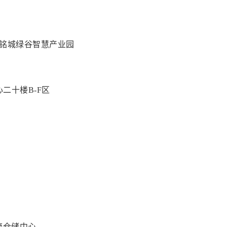
号铭城绿谷智慧产业园
二十楼B-F区
号
流仓储中心