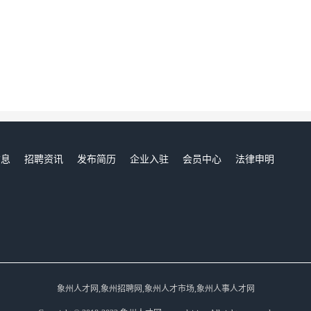
信息
招聘资讯
发布简历
企业入驻
会员中心
法律申明
们
象州人才网,象州招聘网,象州人才市场,象州人事人才网