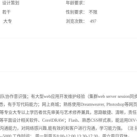
：
设计策划
年龄要求：
：
若干
性别要求：
不限
：
大专
浏览次数：
497
识强；有大型web应用开发维护经验（集群web server session同
熟悉，有手写代码能力；网上商城；熟练使用Dreamweaver, Photoshop等
等专业大专以上学历者优先审美与艺术修养兼具，思路敏捷、清晰，责任
平面设计相关软件、CorelDRAW；Flash、熟悉CSS样式表，能运用DIV+
沟通能力，对网络感兴趣,能有效的和客户进行沟通，学习能力强。（注:
00 工作时间： 周一到周五8:00-12:00,13:30-17:30，周六周日双休。