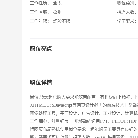
工作性质：
全职
职位类别
工作区域：
象州
招聘人数
工作年限：
经验不限
学历要求
职位亮点
职位详情
岗位职责:超尔崎人要求能吃苦耐劳，有积极向上精神，团队协作意
XHTML/CSS/Javascript等网页设计必需的前端技术非常
图像处理工具；平面设计、广告设计、工业设计、计算机
工作细心，注重细节。 能够熟练运用PPT、PHTOTSHOP等
行网页布局熟练使用岗位要求：超尔崎员工要具有良好的
能力强要求可以放低）招聘人数：2--3人 每月薪资：2000--50