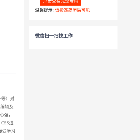
点击查看完整号码
温馨提示:
请投递简历后可见
微信扫一扫找工作
步等）对
网页编辑及
心强，
CSS进
接受学习